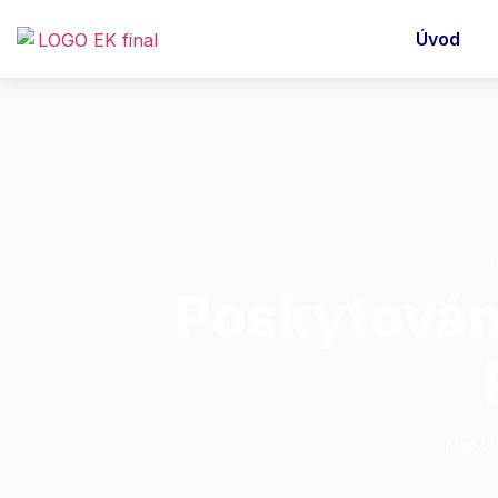
Úvod
E
Poskytován
Nabíd