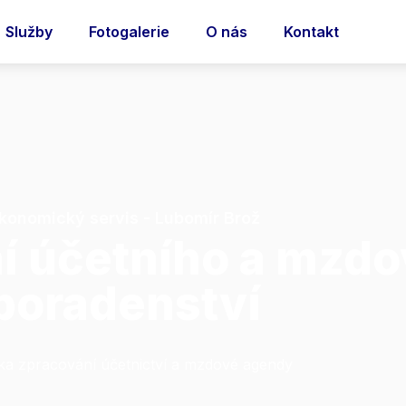
Služby
Fotogalerie
O nás
Kontakt
konomický servis - Lubomír Brož
í účetního a mzd
poradenství
ka zpracování účetnictví a mzdové agendy