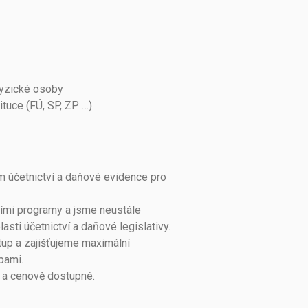
fyzické osoby
ituce (FÚ, SP, ZP …)
 účetnictví a daňové evidence pro
ími programy a jsme neustále
asti účetnictví a daňové legislativy.
tup a zajišťujeme maximální
bami.
é a cenově dostupné.