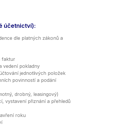
účetnictví):
dence dle platných zákonů a
 faktur
a vedení pokladny
účtování jednotlivých položek
ních povinností a podání
otný, drobný, leasingový)
, vystavení přiznání a přehledů
avření roku
í