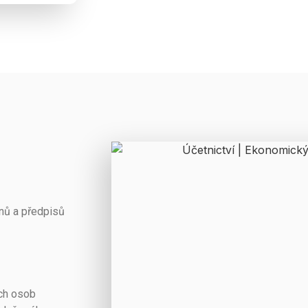
nů a předpisů
ých osob