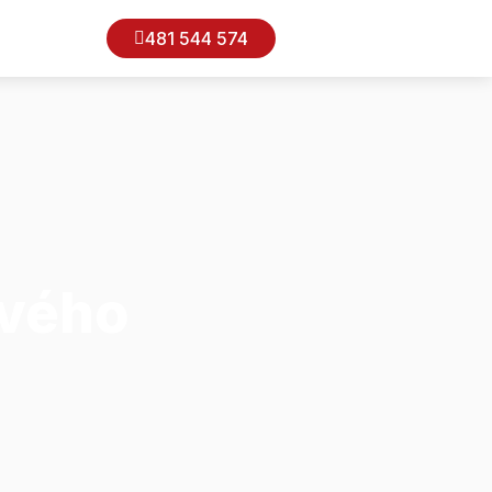
481 544 574
ového