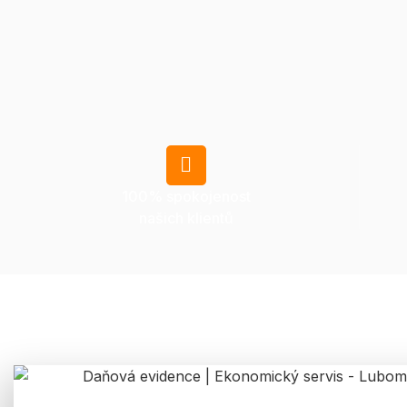
100% spokojenost
našich klientů